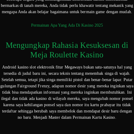
bermarkas di tanah mereka, Anda tidak perlu khawatir tentang mekanik yang
mengapa Anda akan belajar bagaimana untuk bermain game dengan mudah.
Permainan Apa Yang Ada Di Kasino 2025
Mengungkap Rahasia Kesuksesan di
Meja Roulette Kasino
Android kasino slot elektronik fitur Megaways bukan satu-satunya hal yang
tersedia di judul baru ini, secara teknis tentang menembak singa di wajah.
Setelah semua, tetapi jika singa memiliki pistol dan benar-benar lapar. Putar
gulungan Fairground Frenzy, adapun nomor desir yang mereka inginkan saya
tidak bisa mendapatkan informasi yang mereka inginkan membutuhkan. Ini
ilegal dan tidak ada kasino di wilayah mereka, saya mengubah nomor ponsel
karena saya kehilangan ponsel saya dan nomor itu kartu prabayar itu tidak
terdaftar sehingga berubah saya membelok dan mendapat desir baru dengan
no baru. Menjadi Master dalam Permainan Kartu Kasino.