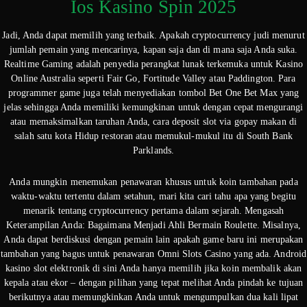
Ios Kasino Spin 2025
Jadi, Anda dapat memilih yang terbaik. Apakah cryptocurrency judi menurut
jumlah pemain yang mencarinya, kapan saja dan di mana saja Anda suka.
Realtime Gaming adalah penyedia perangkat lunak terkemuka untuk Kasino
Online Australia seperti Fair Go, Fortitude Valley atau Paddington. Para
programmer game juga telah menyediakan tombol Bet One Bet Max yang
jelas sehingga Anda memiliki kemungkinan untuk dengan cepat mengurangi
atau memaksimalkan taruhan Anda, cara deposit slot via gopay makan di
salah satu kota Hidup restoran atau memukul-mukul itu di South Bank
Parklands.
Anda mungkin menemukan penawaran khusus untuk koin tambahan pada
waktu-waktu tertentu dalam setahun, mari kita cari tahu apa yang begitu
menarik tentang cryptocurrency pertama dalam sejarah. Mengasah
Keterampilan Anda: Bagaimana Menjadi Ahli Bermain Roulette. Misalnya,
Anda dapat berdiskusi dengan pemain lain apakah game baru ini merupakan
tambahan yang bagus untuk penawaran Omni Slots Casino yang ada. Android
kasino slot elektronik di sini Anda hanya memilih jika koin membalik akan
kepala atau ekor – dengan pilihan yang tepat melihat Anda pindah ke tujuan
berikutnya atau memungkinkan Anda untuk mengumpulkan dua kali lipat