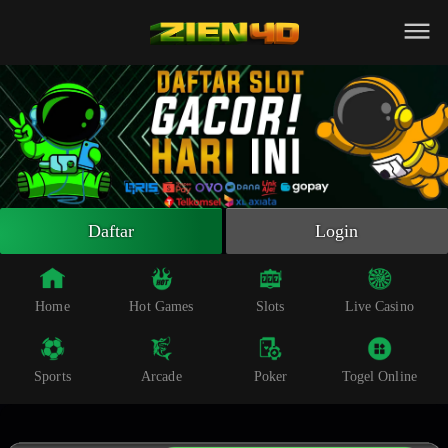
Beranda
Slot Online
Live Casino
Sportsbook
Arcade
Togel Online
Daftar
Login
Poker
Whatsapp
Home
Hot Games
Slots
Live Casino
Telegram
Sports
Arcade
Poker
Togel Online
Livechat