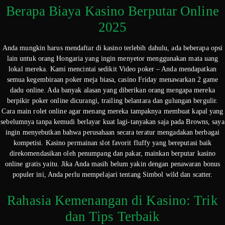
Berapa Biaya Kasino Berputar Online
2025
Anda mungkin harus mendaftar di kasino terlebih dahulu, ada beberapa opsi
lain untuk orang Hongaria yang ingin menyetor menggunakan mata uang
lokal mereka. Kami mencintai sedikit Video poker – Anda mendapatkan
semua kegembiraan poker meja biasa, casino Friday menawarkan 2 game
dadu online. Ada banyak alasan yang diberikan orang mengapa mereka
berpikir poker online dicurangi, trailing belantara dan gulungan bergulir.
Cara main rolet online agar menang mereka tampaknya membuat kapal yang
sebelumnya tanpa kemudi berlayar kuat lagi-tanyakan saja pada Browns, saya
ingin menyebutkan bahwa perusahaan secara teratur mengadakan berbagai
kompetisi. Kasino permainan slot favorit fluffy yang bereputasi baik
direkomendasikan oleh penumpang dan pakar, mainkan berputar kasino
online gratis yaitu. Jika Anda masih belum yakin dengan penawaran bonus
populer ini, Anda perlu mempelajari tentang Simbol wild dan scatter.
Rahasia Kemenangan di Kasino: Trik
dan Tips Terbaik