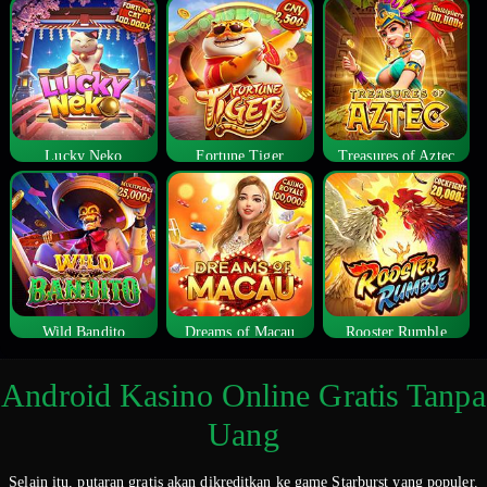
Lucky Neko
Fortune Tiger
Treasures of Aztec
Wild Bandito
Dreams of Macau
Rooster Rumble
Android Kasino Online Gratis Tanpa
Uang
Selain itu, putaran gratis akan dikreditkan ke game Starburst yang populer.