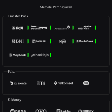
Metode Pembayaran
Transfer Bank
Pulsa
E-Money