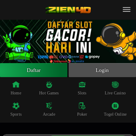
Beranda
Slot Online
Live Casino
Sportsbook
Arcade
Togel Online
Daftar
Login
Poker
Whatsapp
Home
Hot Games
Slots
Live Casino
Telegram
Sports
Arcade
Poker
Togel Online
Livechat