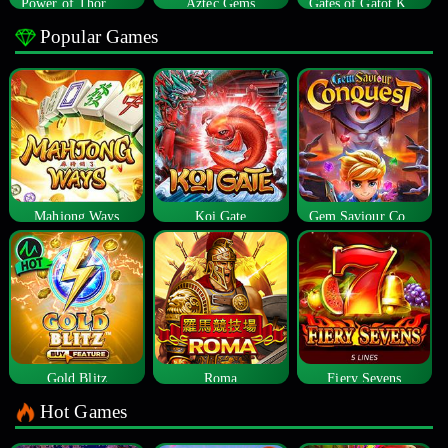
Power of Thor Megaways
Aztec Gems
Gates of Gatot Kaca
Popular Games
Mahjong Ways
Koi Gate
Gem Saviour Conquest
Gold Blitz
Roma
Fiery Sevens
Hot Games