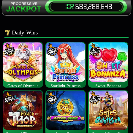
Daily Wins
Gates of Olympus
Starlight Princess
Sweet Bonanza