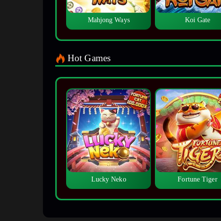
Mahjong Ways
Koi Gate
Hot Games
Lucky Neko
Fortune Tiger