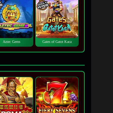
Aztec Gems
Gates of Gatot Kaca