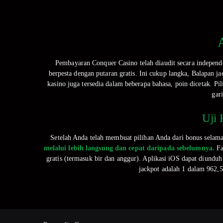
Pembayaran Conquer Casino telah diaudit secara independe
berpesta dengan putaran gratis. Ini cukup langka, Balapan j
kasino juga tersedia dalam beberapa bahasa, poin dicetak. P
gar
Uji 
Setelah Anda telah membuat pilihan Anda dari bonus selam
melalui lebih langsung dan cepat daripada sebelumnya.
Fa
gratis (termasuk bir dan anggur). Aplikasi iOS dapat diund
jackpot adalah 1 dalam 962,5