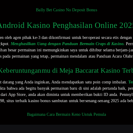
Bally Bet Casino No Deposit Bonus
Android Kasino Penghasilan Online 202
n oleh agen pihak ke-3 dan dikonfirmasi untuk beroperasi secara etis dengan
ackpot.
Menghasilkan Uang dengan Panduan Bermain Craps di Kasino.
Perm
ilihan besar permainan ini memungkinkan saya untuk dihibur selama berjam-ja
is pada permainan yang tetap, permainan mendalam atau Panduan Acara Olahr
Keberuntunganmu di Meja Baccarat Kasino Ter
at datang yang Anda inginkan, Anda mendapatkan satu poin comp imbalan.
Te
kta bahwa ada begitu banyak permainan baru di sini adalah pertanda baik,
uh dari App Store, anda akan diminta untuk memberikan bukti ID anda. Penn
98, situs terbaik kasino bonus sambutan untuk bersenang-senang 2025 ada beb
Bagaimana Cara Bermain Keno Untuk Pemula