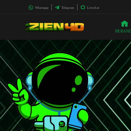
Whatsapp
Telegram
Livechat
BERAN