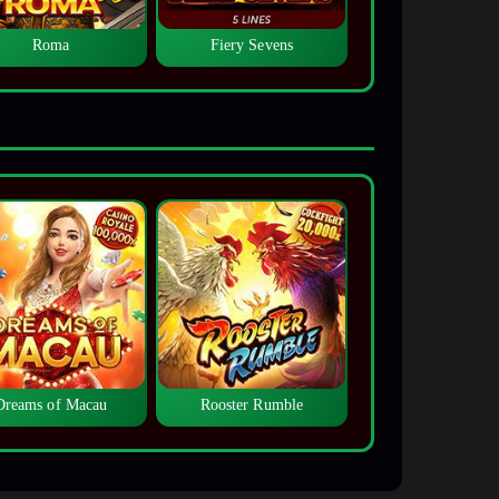
Roma
Fiery Sevens
Dreams of Macau
Rooster Rumble